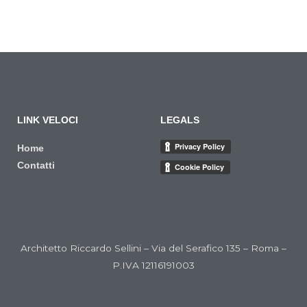
LINK VELOCI
LEGALS
Home
Contatti
Architetto Riccardo Sellini – Via del Serafico 135 – Roma –
P.IVA 12116191003
F
T
G