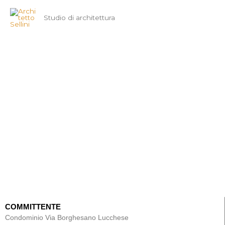
Vai
Studio di architettura
al
contenuto
Via Borghesano Lucchese -
Roma
COMMITTENTE
Condominio Via Borghesano Lucchese