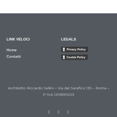
LINK VELOCI
LEGALS
Home
Contatti
Architetto Riccardo Sellini – Via del Serafico 135 – Roma –
P.IVA 12116191003
F
T
G
a
w
o