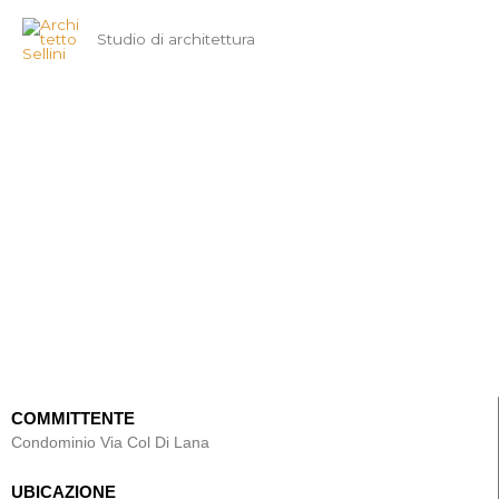
Vai
Studio di architettura
al
contenuto
Via Col di Lana - Roma
COMMITTENTE
Condominio Via Col Di Lana
UBICAZIONE