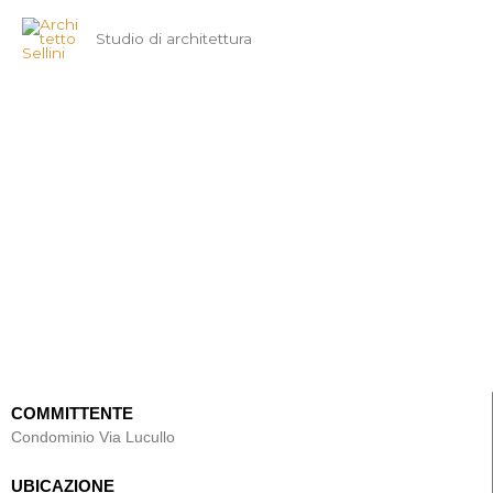
Vai
Studio di architettura
al
contenuto
Via Lucullo - Roma
COMMITTENTE
Condominio Via Lucullo
UBICAZIONE