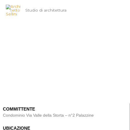
Vai
Studio di architettura
al
contenuto
Via Valle della Storta - Roma
COMMITTENTE
Condominio Via Valle della Storta – n°2 Palazzine
UBICAZIONE